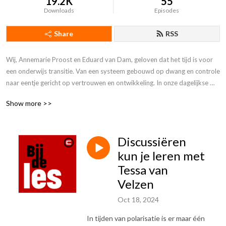
19.2K
55
Downloads
Episodes
Share
RSS
Wij, Annemarie Proost en Eduard van Dam, geloven dat het tijd is voor 
een onderwijs transitie. Van een systeem gebouwd op dwang en controle 
naar eentje gericht op vertrouwen en ontwikkeling. In onze dagelijkse 
praktijk doen we dit met onze, pas gestarte, Agora afdeling op een 
Show more >>
school in Amsterdam-West: Cartesius De Plaats. Met onze podcast doen 
we niet alleen verslag van onze ervaringen maar gaan we ook in gesprek 
met mensen die ons inspireren of op een andere manier een rol hebben 
Discussiëren
bij of een bijdrage leveren aan deze transitie. 

kun je leren met
vragen of opmerkingen? Zoek Annemarie of Eduard op op LinkedIn of 
Tessa van
stuur een mailtje naar podcast@cartesius.espritscholen.nl
Velzen
Oct 18, 2024
In tijden van polarisatie is er maar één